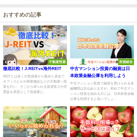
おすすめの記事
不動産投資
投資総合
徹底比較！J-REITvs海外REIT
中古マンション投資の融資は日
本政策金融公庫を利用しよう
REITとは多くの投資家から集めた資金で
オフィスビルや商業施設などの不動産へ投
中古マンション投資で融資を受けられる金
資を行い、そこから得られる賃貸収入や売
融機関は沢山ありますが、初めて中古マン
買益を原資として投資家に...
ション投資を始める方には、日本政策金融
公庫を利用すると良いでしょ...