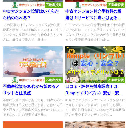
不動産投資
不動産投資
中古マンション投資はいくらか
中古マンション仲介手数料の相
ら始められる？
場は？サービスに違いはある
の？
この記事では中古マンション投資の初期
中古マンションの仲介手数料は法律の範囲
費用と頭金について解説しています。中古
内であれば、いくらに設定しても良いこと
マンション投資をこれから始めようという
になっています。そのため仲介手数料を取
方は、最後まで読んで、具体...
っている不動産仲介会社もあ...
不動産投資
不動産投資
不動産投資を30代から始めるメ
口コミ・評判を徹底調査！は
リットと注意点
Rimple（リンプル）安心・安全
な投資先なのか？メリット・デ
不動産投資に興味があっても、初めての不
昨今ではクラウドファンディングが徐々に
動産投資は不安だと思います。とはいえ不
台頭してきていますが、その中でも新し
メリットを解説！
安と思うまま不動産投資を始めたくはない
く、現在注目を集めているのが不動産投資
ですよね。この記事では不安...
型のクラウドファンディングの...