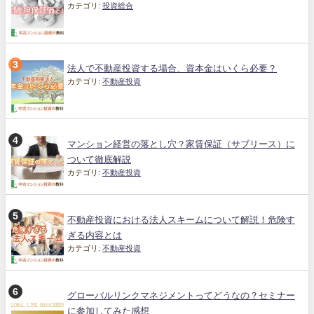
カテゴリ:
投資総合
法人で不動産投資する場合、資本金はいくら必要？
カテゴリ:
不動産投資
マンション経営の落とし穴？家賃保証（サブリース）に
ついて徹底解説
カテゴリ:
不動産投資
不動産投資における法人スキームについて解説！危険す
ぎる内容とは
カテゴリ:
不動産投資
グローバルリンクマネジメントってどうなの？セミナー
に参加してみた感想