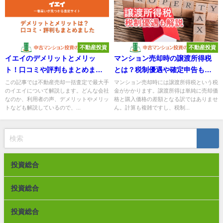
不動産投資
不動産投資
イエイのデメリットとメリッ
マンション売却時の譲渡所得税
ト！口コミや評判もまとめまし
とは？税制優遇や確定申告も解
た
説
この記事では不動産売却一括査定で最大手
マンション売却時には譲渡所得税という税
のイエイについて解説します。どんな会社
金がかかります。譲渡所得は単純に売却価
なのか、利用者の声、デメリットやメリッ
格と購入価格の差額となる訳ではありませ
トなども解説しているので、...
ん。計算も複雑ですし、税制...
投資総合
投資総合
投資総合